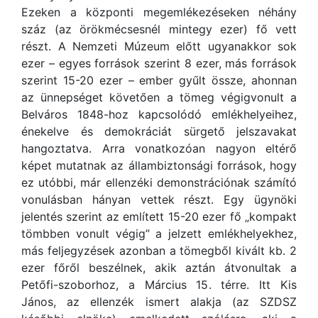
Ezeken a központi megemlékezéseken néhány
száz (az örökmécsesnél mintegy ezer) fő vett
részt. A Nemzeti Múzeum előtt ugyanakkor sok
ezer – egyes források szerint 8 ezer, más források
szerint 15-20 ezer – ember gyűlt össze, ahonnan
az ünnepséget követően a tömeg végigvonult a
Belváros 1848-hoz kapcsolódó emlékhelyeihez,
énekelve és demokráciát sürgető jelszavakat
hangoztatva. Arra vonatkozóan nagyon eltérő
képet mutatnak az állambiztonsági források, hogy
ez utóbbi, már ellenzéki demonstrációnak számító
vonulásban hányan vettek részt. Egy ügynöki
jelentés szerint az említett 15-20 ezer fő „kompakt
tömbben vonult végig” a jelzett emlékhelyekhez,
más feljegyzések azonban a tömegből kivált kb. 2
ezer főről beszélnek, akik aztán átvonultak a
Petőfi-szoborhoz, a Március 15. térre. Itt Kis
János, az ellenzék ismert alakja (az SZDSZ