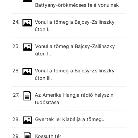
Battyány-örökmécses felé vonulnak
24.
Vonul a tömeg a Bajcsy-Zsilinszky
úton I.
25.
Vonul a tömeg a Bajcsy-Zsilinszky
úton II.
26.
Vonul a tömeg a Bajcsy-Zsilinszky
úton III.
27.
Az Amerika Hangja rádió helyszíni
tudósítása
28.
Gyertek le! Kiabálja a tömeg…
29.
Kossuth tér