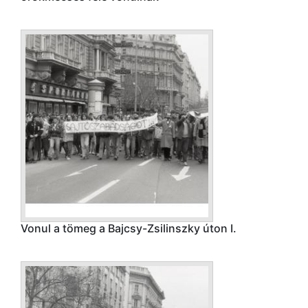
Vonul a tömeg a Bajcsy-Zsilinszky úton I.