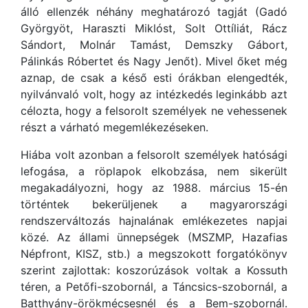
álló ellenzék néhány meghatározó tagját (Gadó
Györgyöt, Haraszti Miklóst, Solt Ottíliát, Rácz
Sándort, Molnár Tamást, Demszky Gábort,
Pálinkás Róbertet és Nagy Jenőt). Mivel őket még
aznap, de csak a késő esti órákban elengedték,
nyilvánvaló volt, hogy az intézkedés leginkább azt
célozta, hogy a felsorolt személyek ne vehessenek
részt a várható megemlékezéseken.
Hiába volt azonban a felsorolt személyek hatósági
lefogása, a röplapok elkobzása, nem sikerült
megakadályozni, hogy az 1988. március 15-én
történtek bekerüljenek a magyarországi
rendszerváltozás hajnalának emlékezetes napjai
közé. Az állami ünnepségek (MSZMP, Hazafias
Népfront, KISZ, stb.) a megszokott forgatókönyv
szerint zajlottak: koszorúzások voltak a Kossuth
téren, a Petőfi-szobornál, a Táncsics-szobornál, a
Batthyány-örökmécsesnél és a Bem-szobornál.