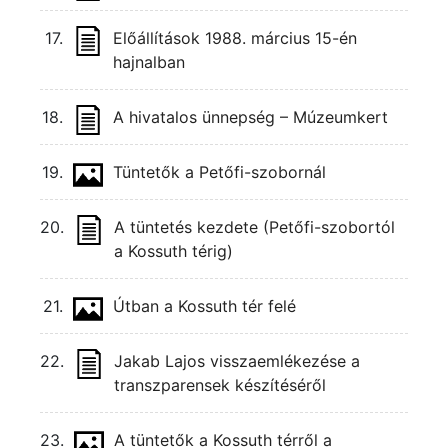
17.
Előállítások 1988. március 15-én
hajnalban
18.
A hivatalos ünnepség – Múzeumkert
19.
Tüntetők a Petőfi-szobornál
20.
A tüntetés kezdete (Petőfi-szobortól
a Kossuth térig)
21.
Útban a Kossuth tér felé
22.
Jakab Lajos visszaemlékezése a
transzparensek készítéséről
23.
A tüntetők a Kossuth térről a