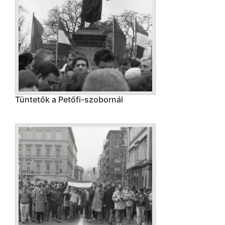
Tüntetők a Petőfi-szobornál