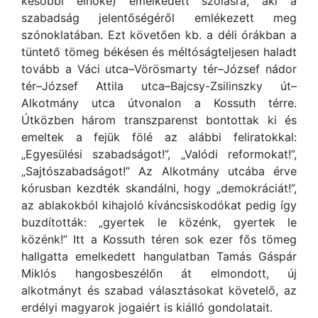
későbbi elnöke) emelkedett szólásra, aki a
szabadság jelentőségéről emlékezett meg
szónoklatában. Ezt követően kb. a déli órákban a
tüntető tömeg békésen és méltóságteljesen haladt
tovább a Váci utca–Vörösmarty tér–József nádor
tér–József Attila utca–Bajcsy-Zsilinszky út–
Alkotmány utca útvonalon a Kossuth térre.
Útközben három transzparenst bontottak ki és
emeltek a fejük fölé az alábbi feliratokkal:
„Egyesülési szabadságot!”, „Valódi reformokat!”,
„Sajtószabadságot!” Az Alkotmány utcába érve
kórusban kezdték skandálni, hogy „demokráciát!”,
az ablakokból kihajoló kíváncsiskodókat pedig így
buzdították: „gyertek le közénk, gyertek le
közénk!” Itt a Kossuth téren sok ezer fős tömeg
hallgatta emelkedett hangulatban Tamás Gáspár
Miklós hangosbeszélőn át elmondott, új
alkotmányt és szabad választásokat követelő, az
erdélyi magyarok jogaiért is kiálló gondolatait.