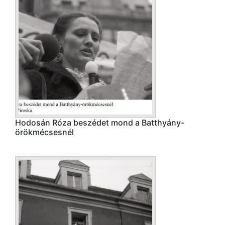
Hodosán Róza beszédet mond a Batthyány-
örökmécsesnél