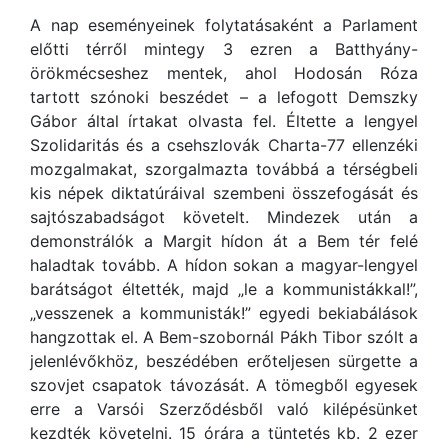
A nap eseményeinek folytatásaként a Parlament
előtti térről mintegy 3 ezren a Batthyány-
örökmécseshez mentek, ahol Hodosán Róza
tartott szónoki beszédet – a lefogott Demszky
Gábor által írtakat olvasta fel. Éltette a lengyel
Szolidaritás és a csehszlovák Charta-77 ellenzéki
mozgalmakat, szorgalmazta továbbá a térségbeli
kis népek diktatúráival szembeni összefogását és
sajtószabadságot követelt. Mindezek után a
demonstrálók a Margit hídon át a Bem tér felé
haladtak tovább. A hídon sokan a magyar-lengyel
barátságot éltették, majd „le a kommunistákkal!”,
„vesszenek a kommunisták!” egyedi bekiabálások
hangzottak el. A Bem-szobornál Pákh Tibor szólt a
jelenlévőkhöz, beszédében erőteljesen sürgette a
szovjet csapatok távozását. A tömegből egyesek
erre a Varsói Szerződésből való kilépésünket
kezdték követelni. 15 órára a tüntetés kb. 2 ezer