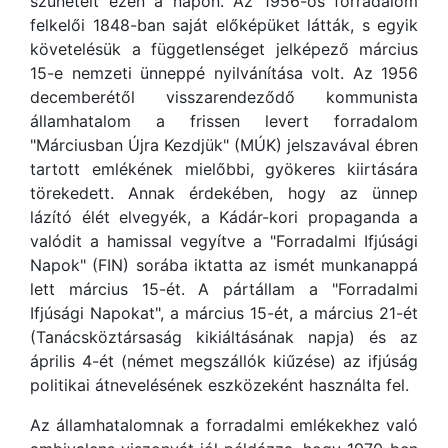
szünetelt ezen a napon. Az 1956-os forradalom
felkelői 1848-ban saját előképüket látták, s egyik
követelésük a függetlenséget jelképező március
15-e nemzeti ünneppé nyilvánítása volt. Az 1956
decemberétől visszarendeződő kommunista
államhatalom a frissen levert forradalom
"Márciusban Újra Kezdjük" (MÚK) jelszavával ébren
tartott emlékének mielőbbi, gyökeres kiirtására
törekedett. Annak érdekében, hogy az ünnep
lázító élét elvegyék, a Kádár-kori propaganda a
valódit a hamissal vegyítve a "Forradalmi Ifjúsági
Napok" (FIN) sorába iktatta az ismét munkanappá
lett március 15-ét. A pártállam a "Forradalmi
Ifjúsági Napokat", a március 15-ét, a március 21-ét
(Tanácsköztársaság kikiáltásának napja) és az
április 4-ét (német megszállók kiűzése) az ifjúság
politikai átnevelésének eszközeként használta fel.
Az államhatalomnak a forradalmi emlékekhez való