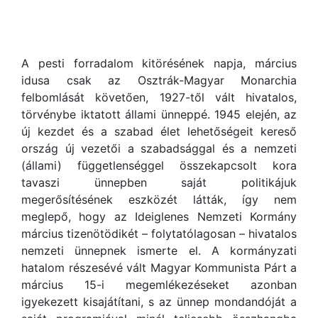
A pesti forradalom kitörésének napja, március
idusa csak az Osztrák-Magyar Monarchia
felbomlását követően, 1927-től vált hivatalos,
törvénybe iktatott állami ünneppé. 1945 elején, az
új kezdet és a szabad élet lehetőségeit kereső
ország új vezetői a szabadsággal és a nemzeti
(állami) függetlenséggel összekapcsolt kora
tavaszi ünnepben saját politikájuk
megerősítésének eszközét látták, így nem
meglepő, hogy az Ideiglenes Nemzeti Kormány
március tizenötödikét – folytatólagosan – hivatalos
nemzeti ünnepnek ismerte el. A kormányzati
hatalom részesévé vált Magyar Kommunista Párt a
március 15-i megemlékezéseket azonban
igyekezett kisajátítani, s az ünnep mondandóját a