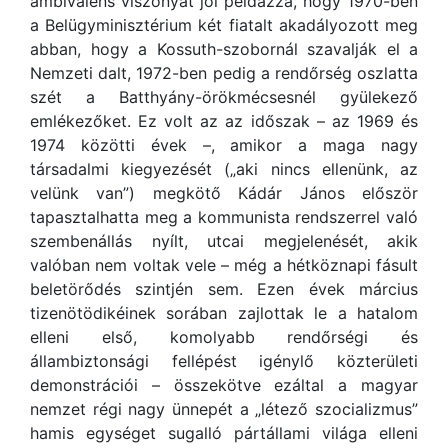
ambivalens viszonyát jól példázza, hogy 1970-ben
a Belügyminisztérium két fiatalt akadályozott meg
abban, hogy a Kossuth-szobornál szavalják el a
Nemzeti dalt, 1972-ben pedig a rendőrség oszlatta
szét a Batthyány-örökmécsesnél gyülekező
emlékezőket. Ez volt az az időszak – az 1969 és
1974 közötti évek –, amikor a maga nagy
társadalmi kiegyezését („aki nincs ellenünk, az
velünk van”) megkötő Kádár János először
tapasztalhatta meg a kommunista rendszerrel való
szembenállás nyílt, utcai megjelenését, akik
valóban nem voltak vele – még a hétköznapi fásult
beletörődés szintjén sem. Ezen évek március
tizenötödikéinek sorában zajlottak le a hatalom
elleni első, komolyabb rendőrségi és
állambiztonsági fellépést igénylő közterületi
demonstrációi – összekötve ezáltal a magyar
nemzet régi nagy ünnepét a „létező szocializmus”
hamis egységet sugalló pártállami világa elleni