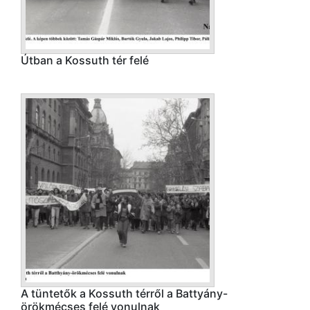
Útban a Kossuth tér felé
A tüntetők a Kossuth térről a Battyány-
örökmécses felé vonulnak