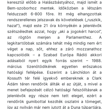
keresztül előbb a Halászbástyához, majd ismét a
Bem-szoborhoz mentek. Időközben a létszám
felduzzadt 6-800 főre. Itt még elhangzottak
rendszerellenes jelszavak és követelések („ruszkik,
haza!”), majd este 21 óra környékén a jelenlévők
szétszéledtek azzal, hogy „aki a jogokért harcol”,
az rögtön menjen a Parlamenthez. A
legkitartóbbak számára tehát még mindig nem ért
véget a nap, sőt, ehhez a záró mozzanathoz
kapcsolódik – a Szabad Európa Rádió akkori
adásaiból nyert egyik forrás szerint – 1988.
március tizenötödikének egyetlen erőszakos
hatósági fellépése. Eszerint a Lánchídon át a
Kossuth tér felé igyekvő embereknek a Clark
Ádám téren rendőrök állták el az útját, s mivel a
menet befejezését célzó hatósági felszólításnak a
jelenlévők egy része nem tett eleget, ezért a
rendőrök gumibottal kezdték oszlatni a tömeget,
így az nyilván már nem jutott át a Duna túlpartjára.