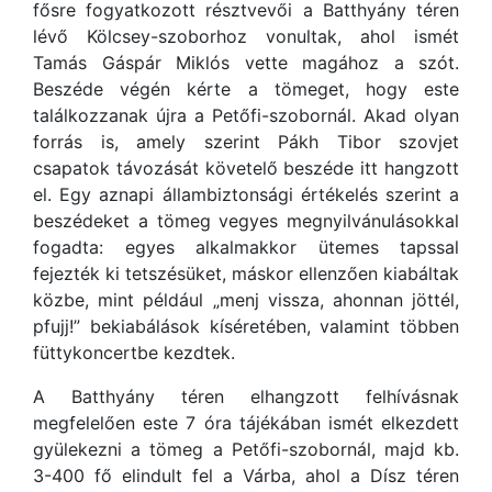
fősre fogyatkozott résztvevői a Batthyány téren
lévő Kölcsey-szoborhoz vonultak, ahol ismét
Tamás Gáspár Miklós vette magához a szót.
Beszéde végén kérte a tömeget, hogy este
találkozzanak újra a Petőfi-szobornál. Akad olyan
forrás is, amely szerint Pákh Tibor szovjet
csapatok távozását követelő beszéde itt hangzott
el. Egy aznapi állambiztonsági értékelés szerint a
beszédeket a tömeg vegyes megnyilvánulásokkal
fogadta: egyes alkalmakkor ütemes tapssal
fejezték ki tetszésüket, máskor ellenzően kiabáltak
közbe, mint például „menj vissza, ahonnan jöttél,
pfujj!” bekiabálások kíséretében, valamint többen
füttykoncertbe kezdtek.
A Batthyány téren elhangzott felhívásnak
megfelelően este 7 óra tájékában ismét elkezdett
gyülekezni a tömeg a Petőfi-szobornál, majd kb.
3-400 fő elindult fel a Várba, ahol a Dísz téren