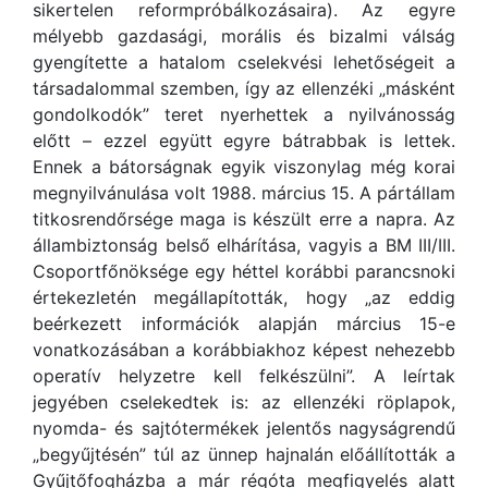
sikertelen reformpróbálkozásaira). Az egyre
mélyebb gazdasági, morális és bizalmi válság
gyengítette a hatalom cselekvési lehetőségeit a
társadalommal szemben, így az ellenzéki „másként
gondolkodók” teret nyerhettek a nyilvánosság
előtt – ezzel együtt egyre bátrabbak is lettek.
Ennek a bátorságnak egyik viszonylag még korai
megnyilvánulása volt 1988. március 15. A pártállam
titkosrendőrsége maga is készült erre a napra. Az
állambiztonság belső elhárítása, vagyis a BM III/III.
Csoportfőnöksége egy héttel korábbi parancsnoki
értekezletén megállapították, hogy „az eddig
beérkezett információk alapján március 15-e
vonatkozásában a korábbiakhoz képest nehezebb
operatív helyzetre kell felkészülni”. A leírtak
jegyében cselekedtek is: az ellenzéki röplapok,
nyomda- és sajtótermékek jelentős nagyságrendű
„begyűjtésén” túl az ünnep hajnalán előállították a
Gyűjtőfogházba a már régóta megfigyelés alatt