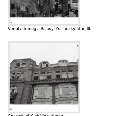
Vonul a tömeg a Bajcsy-Zsilinszky úton III.
Gyertek le! Kiabálja a tömeg…