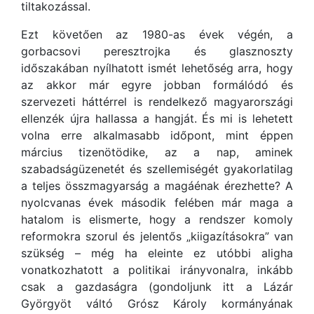
tiltakozással.
Ezt követően az 1980-as évek végén, a
gorbacsovi peresztrojka és glasznoszty
időszakában nyílhatott ismét lehetőség arra, hogy
az akkor már egyre jobban formálódó és
szervezeti háttérrel is rendelkező magyarországi
ellenzék újra hallassa a hangját. És mi is lehetett
volna erre alkalmasabb időpont, mint éppen
március tizenötödike, az a nap, aminek
szabadságüzenetét és szellemiségét gyakorlatilag
a teljes összmagyarság a magáénak érezhette? A
nyolcvanas évek második felében már maga a
hatalom is elismerte, hogy a rendszer komoly
reformokra szorul és jelentős „kiigazításokra” van
szükség – még ha eleinte ez utóbbi aligha
vonatkozhatott a politikai irányvonalra, inkább
csak a gazdaságra (gondoljunk itt a Lázár
Györgyöt váltó Grósz Károly kormányának