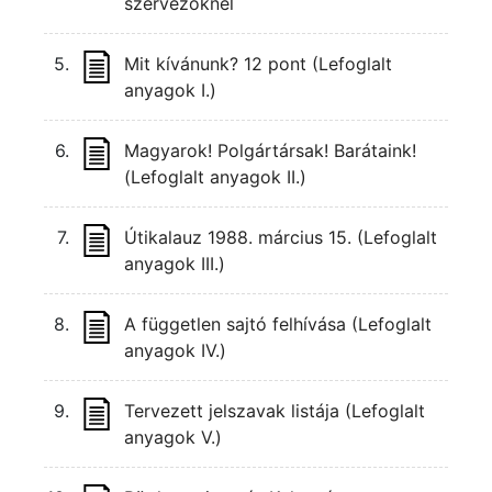
szervezőknél
5.
Mit kívánunk? 12 pont (Lefoglalt
anyagok I.)
6.
Magyarok! Polgártársak! Barátaink!
(Lefoglalt anyagok II.)
7.
Útikalauz 1988. március 15. (Lefoglalt
anyagok III.)
8.
A független sajtó felhívása (Lefoglalt
anyagok IV.)
9.
Tervezett jelszavak listája (Lefoglalt
anyagok V.)