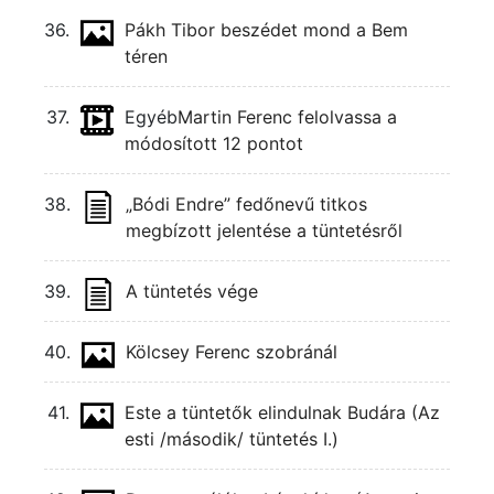
36.
Pákh Tibor beszédet mond a Bem
téren
37.
Egyéb
Martin Ferenc felolvassa a
módosított 12 pontot
38.
„Bódi Endre” fedőnevű titkos
megbízott jelentése a tüntetésről
39.
A tüntetés vége
40.
Kölcsey Ferenc szobránál
41.
Este a tüntetők elindulnak Budára (Az
esti /második/ tüntetés I.)