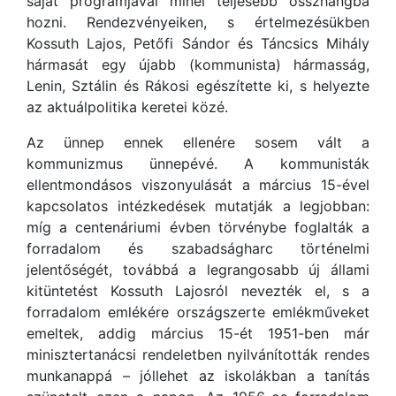
saját programjával minél teljesebb összhangba
hozni. Rendezvényeiken, s értelmezésükben
Kossuth Lajos, Petőfi Sándor és Táncsics Mihály
hármasát egy újabb (kommunista) hármasság,
Lenin, Sztálin és Rákosi egészítette ki, s helyezte
az aktuálpolitika keretei közé.
Az ünnep ennek ellenére sosem vált a
kommunizmus ünnepévé. A kommunisták
ellentmondásos viszonyulását a március 15-ével
kapcsolatos intézkedések mutatják a legjobban:
míg a centenáriumi évben törvénybe foglalták a
forradalom és szabadságharc történelmi
jelentőségét, továbbá a legrangosabb új állami
kitüntetést Kossuth Lajosról nevezték el, s a
forradalom emlékére országszerte emlékműveket
emeltek, addig március 15-ét 1951-ben már
minisztertanácsi rendeletben nyilvánították rendes
munkanappá – jóllehet az iskolákban a tanítás