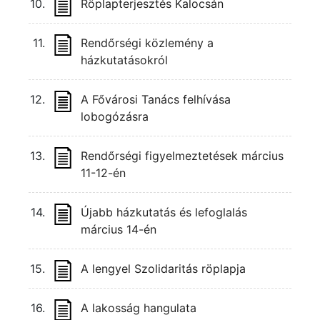
10.
Röplapterjesztés Kalocsán
11.
Rendőrségi közlemény a
házkutatásokról
12.
A Fővárosi Tanács felhívása
lobogózásra
13.
Rendőrségi figyelmeztetések március
11-12-én
14.
Újabb házkutatás és lefoglalás
március 14-én
15.
A lengyel Szolidaritás röplapja
16.
A lakosság hangulata