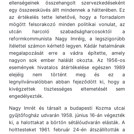
ellenségeinek összehangolt szervezkedéseként
egy összeesküvés állt mindennek a hátterében. Ez
az értékelés tette lehetővé, hogy a forradalom
mögött felsorakozó minden politikai vonulat, az
utcán harcoló szabadságharcosoktól a
reformkommunista Nagy Imréig, a legszigorúbb
ítélettel számon kérhető legyen. Kádár hatalmának
megalapozását erre a vádra építette, amely
nagyon sok ember halálát okozta. Az 1956-os
események hivatalos átértékelése egészen 1989
elejéig nem történt meg és ez a
legnyilvánvalóbban abban fejeződött ki, hogy a
kivégzettek tisztességes eltemetését sem
engedélyezték.
Nagy Imrét és társait a budapesti Kozma utcai
gyűjtőfogház udvarán 1958. június 16-án végezték
ki, a halottakat a börtön sétálóudvarán elásták. A
holttesteket 1961. február 24-én átszállították a