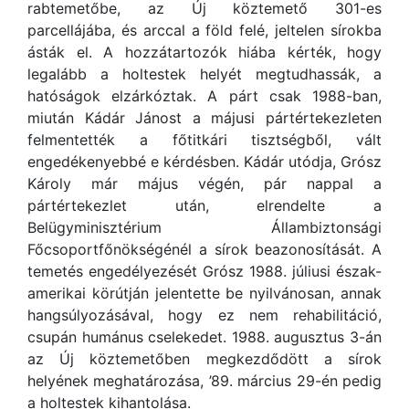
rabtemetőbe, az Új köztemető 301-es
parcellájába, és arccal a föld felé, jeltelen sírokba
ásták el. A hozzátartozók hiába kérték, hogy
legalább a holtestek helyét megtudhassák, a
hatóságok elzárkóztak. A párt csak 1988-ban,
miután Kádár Jánost a májusi pártértekezleten
felmentették a főtitkári tisztségből, vált
engedékenyebbé e kérdésben. Kádár utódja, Grósz
Károly már május végén, pár nappal a
pártértekezlet után, elrendelte a
Belügyminisztérium Állambiztonsági
Főcsoportfőnökségénél a sírok beazonosítását. A
temetés engedélyezését Grósz 1988. júliusi észak-
amerikai körútján jelentette be nyilvánosan, annak
hangsúlyozásával, hogy ez nem rehabilitáció,
csupán humánus cselekedet. 1988. augusztus 3-án
az Új köztemetőben megkezdődött a sírok
helyének meghatározása, ’89. március 29-én pedig
a holtestek kihantolása.