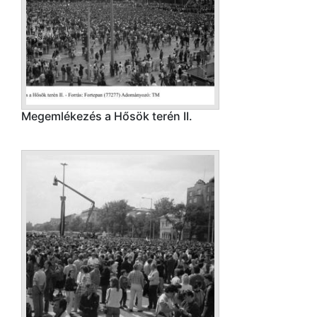
Megemlékezés a Hősök terén II.