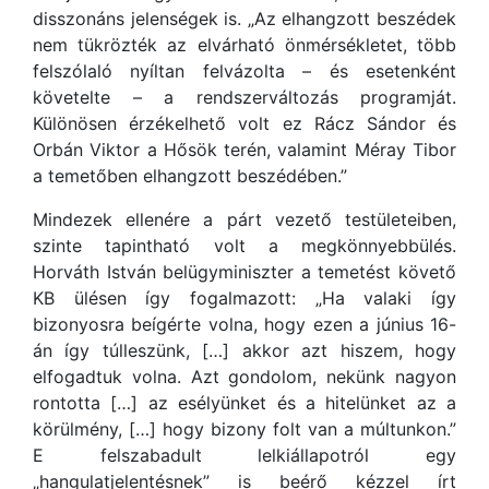
disszonáns jelenségek is. „Az elhangzott beszédek
nem tükrözték az elvárható önmérsékletet, több
felszólaló nyíltan felvázolta – és esetenként
követelte – a rendszerváltozás programját.
Különösen érzékelhető volt ez Rácz Sándor és
Orbán Viktor a Hősök terén, valamint Méray Tibor
a temetőben elhangzott beszédében.”
Mindezek ellenére a párt vezető testületeiben,
szinte tapintható volt a megkönnyebbülés.
Horváth István belügyminiszter a temetést követő
KB ülésen így fogalmazott: „Ha valaki így
bizonyosra beígérte volna, hogy ezen a június 16-
án így túlleszünk, […] akkor azt hiszem, hogy
elfogadtuk volna. Azt gondolom, nekünk nagyon
rontotta […] az esélyünket és a hitelünket az a
körülmény, […] hogy bizony folt van a múltunkon.”
E felszabadult lelkiállapotról egy
„hangulatjelentésnek” is beérő kézzel írt