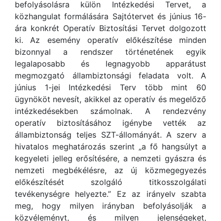
befolyásolásra külön Intézkedési Tervet, a
közhangulat formálására Sajtótervet és június 16-
ára konkrét Operatív Biztosítási Tervet dolgozott
ki. Az esemény operatív előkészítése minden
bizonnyal a rendszer történetének egyik
legalaposabb és legnagyobb apparátust
megmozgató állambiztonsági feladata volt. A
június 1-jei Intézkedési Terv több mint 60
ügynököt nevesít, akikkel az operatív és megelőző
intézkedésekben számolnak. A rendezvény
operatív biztosításához igénybe vették az
állambiztonság teljes SZT-állományát. A szerv a
hivatalos meghatározás szerint „a fő hangsúlyt a
kegyeleti jelleg erősítésére, a nemzeti gyászra és
nemzeti megbékélésre, az új közmegegyezés
előkészítését szolgáló titkosszolgálati
tevékenységre helyezte.” Ez az irányelv szabta
meg, hogy milyen irányban befolyásolják a
közvéleményt, és milyen jelenségeket,