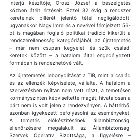
interjú készítője, Orosz József a beszélgetés
közben átélt érzéseit. Ezzel 32 évig a rendszer
kereteinek pillérét jelentő tétel negligálódott,
ugyanakkor Nagy Imre és a nevével fémjelzett 56-
ot is magában foglaló politikai tradíció kikerült a
rendszerellenesség kategóriájából, az újratemetés
– már nem csupán kegyeleti és szűk családi
keretek között – a hatalom által engedélyezett
formában is rendezhetővé vált.
Az újratemetés lebonyolítását a TIB, mint a család
és az ellenzék képviselete, vállalta. A hatalom a
szervezésben nyíltan nem vett részt, a temetésen
kormányszinten képviseltette magát, hivatalosan a
párt nem is volt jelen a rendezvényen. A háttérből
azonban igyekezett befolyásolni az eseményeket.
A temetés előkészítésének állambiztonsági
ellenőrzésére megalakult az Állambiztonsági
Szervek Operatív Bizottsága, a figyelésre –