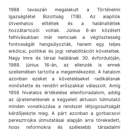
1988 tavaszán megalakult a Történelmi
Igazságtétel Bizottság (TIB). Az alapítók
ötvenhatos elítéltek és a halálraítéltek
hozzátartozói voltak. Június 6-án közétett
felhívásukban már nemcsak a végtisztesség
fontosságát hangsúlyozták, hanem egy teljes
erkölcsi, politikai és jogi rehabilitációt követeltek.
Nagy Imre és társai halálának 30. évfordulóján,
1988. június 16-án, az ellenzék is ennek
szellemében tartotta a megemlékezést. A hatalom
azonban ezeket a követeléseket radikálisnak
minősítette és rendőri erőszakkal válaszolt. Amíg
1956 hivatalos értékelése ellenforradalom, addig
az újratemetésnek a kegyeleti aktuson túlmutató
minden vonatkozása a rendszer létjogosultságát
kérdőjelezte meg. A párt azonban a gorbacsovi
peresztrojka útmutatásai alapján arra törekedett,
hogy reformokra és szélesebb társadalmi