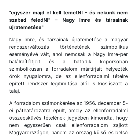
”egyszer majd el kell temetNI – és nekünk nem
szabad feledNI" – Nagy Imre és társainak
újratemetése"
Nagy Imre, és társainak újratemetése a magyar
rendszerváltozás történetének szimbolikus
eseményévé vált, ahol nemcsak a Nagy Imre-per
halálraítéltjeit és a hatodik koporsóban
szimbolikusan a forradalom mártírjait helyezték
örök nyugalomra, de az ellenforradalmi tételre
épített rendszer legitimitása alól is kicsúszott a
talaj.
A forradalom számonkérése az 1956. december 5-
ei páthatározatra épült, amely az ellenforradalmi
összeesküvés tételének jegyében kimondta, hogy
nem egyszerűen csak ellenforradalom zajlott
Magyarországon, hanem az ország külső és belső