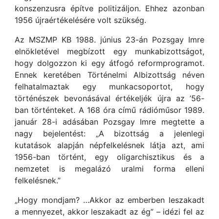
konszenzusra építve politizáljon. Ehhez azonban
1956 újraértékelésére volt szükség.
Az MSZMP KB 1988. június 23-án Pozsgay Imre
elnökletével megbízott egy munkabizottságot,
hogy dolgozzon ki egy átfogó reformprogramot.
Ennek keretében Történelmi Albizottság néven
felhatalmaztak egy munkacsoportot, hogy
történészek bevonásával értékeljék újra az ’56-
ban történteket. A 168 óra című rádióműsor 1989.
január 28-i adásában Pozsgay Imre megtette a
nagy bejelentést: „A bizottság a jelenlegi
kutatások alapján népfelkelésnek látja azt, ami
1956-ban történt, egy oligarchisztikus és a
nemzetet is megalázó uralmi forma elleni
felkelésnek.”
„Hogy mondjam? …Akkor az emberben leszakadt
a mennyezet, akkor leszakadt az ég” – idézi fel az