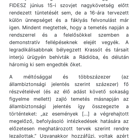
FIDESZ június 15-i szovjet nagykövetség előtt
rendezett tüntetését sem, de a 16-ára tervezett
külön ünnepséget és a fáklyás felvonulást már
igen. Mindent megtettek, hogy a temetés napján a
rendszerrel és a felelősökkel szemben a
demonstratív fellépéseknek elejét vegyék. A
legradikálisabbnak bélyegzett Krassót és társait
interjú ürügyén behívták a Rádióba, és délután
háromig ki sem engedték őket.
A méltósággal és többszázezer (az
állambiztonsági jelentés szerint százezer) fő
részvételével (és az élő adást követő sokaság
figyelme mellett) zajló temetés másnapján az
állambiztonsági jelentés így összegezte a
történteket: „az események […] a végrehajtott
megelőző, befolyásoló intézkedések hatására az
előzetesen meghatározott tervek szerint rendre
lezajlottak.” Ugyanakkor hozzáfűzi, voltak azért