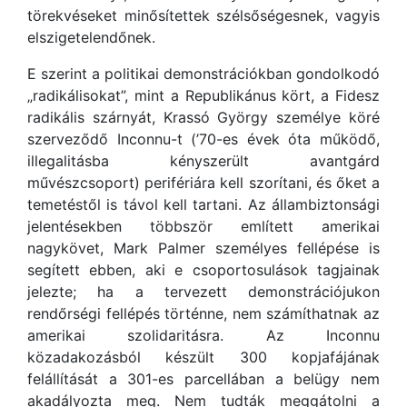
törekvéseket minősítettek szélsőségesnek, vagyis
elszigetelendőnek.
E szerint a politikai demonstrációkban gondolkodó
„radikálisokat”, mint a Republikánus kört, a Fidesz
radikális szárnyát, Krassó György személye köré
szerveződő Inconnu-t (’70-es évek óta működő,
illegalitásba kényszerült avantgárd
művészcsoport) perifériára kell szorítani, és őket a
temetéstől is távol kell tartani. Az állambiztonsági
jelentésekben többször említett amerikai
nagykövet, Mark Palmer személyes fellépése is
segített ebben, aki e csoportosulások tagjainak
jelezte; ha a tervezett demonstrációjukon
rendőrségi fellépés történne, nem számíthatnak az
amerikai szolidaritásra. Az Inconnu
közadakozásból készült 300 kopjafájának
felállítását a 301-es parcellában a belügy nem
akadályozta meg. Nem tudták meggátolni a