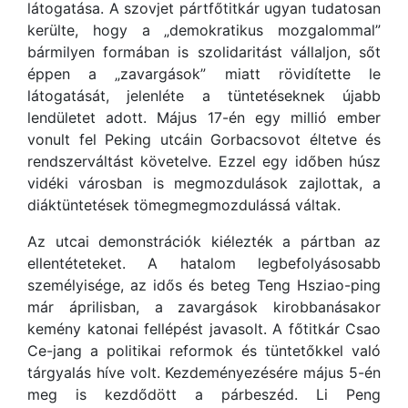
látogatása. A szovjet pártfőtitkár ugyan tudatosan
kerülte, hogy a „demokratikus mozgalommal”
bármilyen formában is szolidaritást vállaljon, sőt
éppen a „zavargások” miatt rövidítette le
látogatását, jelenléte a tüntetéseknek újabb
lendületet adott. Május 17-én egy millió ember
vonult fel Peking utcáin Gorbacsovot éltetve és
rendszerváltást követelve. Ezzel egy időben húsz
vidéki városban is megmozdulások zajlottak, a
diáktüntetések tömegmegmozdulássá váltak.
Az utcai demonstrációk kiélezték a pártban az
ellentéteteket. A hatalom legbefolyásosabb
személyisége, az idős és beteg Teng Hsziao-ping
már áprilisban, a zavargások kirobbanásakor
kemény katonai fellépést javasolt. A főtitkár Csao
Ce-jang a politikai reformok és tüntetőkkel való
tárgyalás híve volt. Kezdeményezésére május 5-én
meg is kezdődött a párbeszéd. Li Peng