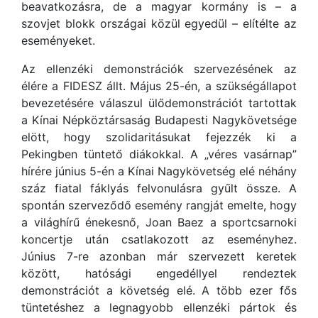
beavatkozásra, de a magyar kormány is – a
szovjet blokk országai közül egyedül – elítélte az
eseményeket.
Az ellenzéki demonstrációk szervezésének az
élére a FIDESZ állt. Május 25-én, a szükségállapot
bevezetésére válaszul ülődemonstrációt tartottak
a Kínai Népköztársaság Budapesti Nagykövetsége
elött, hogy szolidaritásukat fejezzék ki a
Pekingben tüntető diákokkal. A „véres vasárnap”
hírére június 5-én a Kínai Nagykövetség elé néhány
száz fiatal fáklyás felvonulásra gyűlt össze. A
spontán szerveződő esemény rangját emelte, hogy
a világhírű énekesnő, Joan Baez a sportcsarnoki
koncertje után csatlakozott az eseményhez.
Június 7-re azonban már szervezett keretek
között, hatósági engedéllyel rendeztek
demonstrációt a követség elé. A több ezer fős
tüntetéshez a legnagyobb ellenzéki pártok és