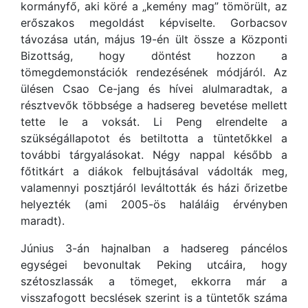
kormányfő, aki köré a „kemény mag” tömörült, az
erőszakos megoldást képviselte. Gorbacsov
távozása után, május 19-én ült össze a Központi
Bizottság, hogy döntést hozzon a
tömegdemonstációk rendezésének módjáról. Az
ülésen Csao Ce-jang és hívei alulmaradtak, a
résztvevők többsége a hadsereg bevetése mellett
tette le a voksát. Li Peng elrendelte a
szükségállapotot és betiltotta a tüntetőkkel a
további tárgyalásokat. Négy nappal később a
főtitkárt a diákok felbujtásával vádolták meg,
valamennyi posztjáról leváltották és házi őrizetbe
helyezték (ami 2005-ös haláláig érvényben
maradt).
Június 3-án hajnalban a hadsereg páncélos
egységei bevonultak Peking utcáira, hogy
szétoszlassák a tömeget, ekkorra már a
visszafogott becslések szerint is a tüntetők száma