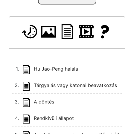
1.
Hu Jao-Peng halála
2.
Tárgyalás vagy katonai beavatkozás
3.
A döntés
4.
Rendkívüli állapot