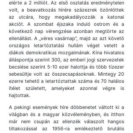
elérte a 2 milliót. Az első oszlatás eredménytelen
volt, a beavatkozás hírére százezrek özönlöttek
az utcára, hogy megakadályozzák a katonai
akciót. A szombat éjszaka induló ostrom és a
következő nap vérengzése azonban megtörte az
ellenállást. A „véres vasárnap”, majd az azt követő
országos letartóztatási hullám véget vetett a
diákok demokratikus mozgalmának. Kína hivatalos
álláspontja szerint 300, az emberi jogi szervezetek
becslése szerint 5-10 ezer halottja és több tízezer
sebesültje volt az összecsapásoknak. Mintegy 20
ezerre tehető a letartóztattak száma és 70 halálos
ítélet született, amelyeket azonnal végre is
hajtottak.
A pekingi események híre döbbenetet váltott ki a
világban és a magyar közvéleményben, és itthon
már nem csupán az ellenzék válaszolt hangos
tiltakozással az 1956-ra emlékeztető brutális