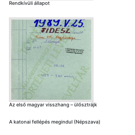
Rendkívüli állapot
Az első magyar visszhang – ülősztrájk
A katonai fellépés megindul (Népszava)