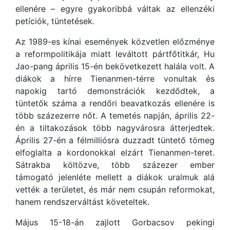
ellenére – egyre gyakoribbá váltak az ellenzéki
petíciók, tüntetések.
Az 1989-es kínai események közvetlen előzménye
a reformpolitikája miatt leváltott pártfőtitkár, Hu
Jao-pang április 15-én bekövetkezett halála volt. A
diákok a hírre Tienanmen-térre vonultak és
napokig tartó demonstrációk kezdődtek, a
tüntetők száma a rendőri beavatkozás ellenére is
több százezerre nőt. A temetés napján, április 22-
én a tiltakozások több nagyvárosra átterjedtek.
Április 27-én a félmilliósra duzzadt tüntető tömeg
elfoglalta a kordonokkal elzárt Tienanmen-teret.
Sátrakba költözve, több százezer ember
támogató jelenléte mellett a diákok uralmuk alá
vették a területet, és már nem csupán reformokat,
hanem rendszerváltást követeltek.
Május 15-18-án zajlott Gorbacsov pekingi