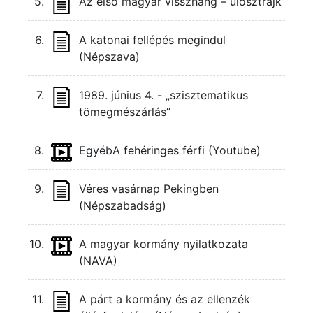
5.
Az első magyar visszhang – ülősztrájk
6.
A katonai fellépés megindul
(Népszava)
7.
1989. június 4. - „szisztematikus
tömegmészárlás”
8.
Egyéb
A fehéringes férfi (Youtube)
9.
Véres vasárnap Pekingben
(Népszabadság)
10.
A magyar kormány nyilatkozata
(NAVA)
11.
A párt a kormány és az ellenzék