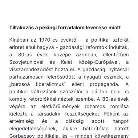
Tiltakozás a pekingi forradalom leverése miatt
Kínában az 1970-es évektől - a politikai szférát
érintetlenül hagyva – gazdasági reformok indultak,
a ’80-as évek közepe azonban, ellentétben
Szovjetunióval és Kelet Közép-Európával, a
visszarendeződést hozta el. A gazdasági nyitással
párhuzamosan felerősödött a nyugati eszmék, a
„burzsoá liberalizmus” elleni propaganda. A
politikai változások szószólói a párton belül is
komoly retorziókkal néztek szembe. A ’80-as évek
végére az életkörülmények rohamos romlása
kiélezte a társadalmi feszültségeket. Főként az
értelmiség és a diákság adott hangot
elégedetlenségének, akikre bátorítólag hatott
Gorbacsov politikája, és – minden következmény