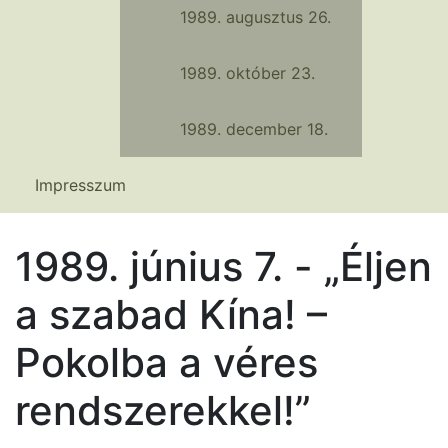
1989. augusztus 26.
1989. október 23.
1989. december 18.
Impresszum
1989. június 7. - „Éljen
a szabad Kína! –
Pokolba a véres
rendszerekkel!”