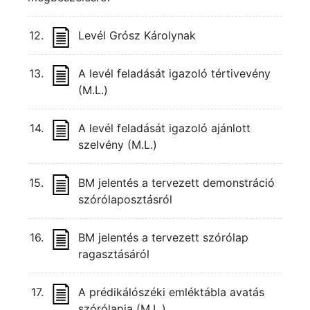
12.
Levél Grósz Károlynak
13.
A levél feladását igazoló tértivevény
(M.L.)
14.
A levél feladását igazoló ajánlott
szelvény (M.L.)
15.
BM jelentés a tervezett demonstráció
szórólaposztásról
16.
BM jelentés a tervezett szórólap
ragasztásáról
17.
A prédikálószéki emléktábla avatás
szórólapja (M.L.)