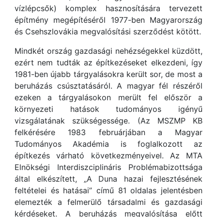
vízlépcsők) komplex hasznosítására tervezett
építmény megépítéséről 1977-ben Magyarország
és Csehszlovákia megvalósítási szerződést kötött.
Mindkét ország gazdasági nehézségekkel küzdött,
ezért nem tudták az építkezéseket elkezdeni, így
1981-ben újabb tárgyalásokra került sor, de most a
beruházás csúsztatásáról. A magyar fél részéről
ezeken a tárgyalásokon merült fel először a
környezeti hatások tudományos igényű
vizsgálatának szükségessége. (Az MSZMP KB
felkérésére 1983 februárjában a Magyar
Tudományos Akadémia is foglalkozott az
építkezés várható következményeivel. Az MTA
Elnökségi Interdiszciplináris Problémabizottsága
által elkészített, „A Duna hazai fejlesztésének
feltételei és hatásai” című 81 oldalas jelentésben
elemezték a felmerülő társadalmi és gazdasági
kérdéseket. A beruházás megvalósítása előtt