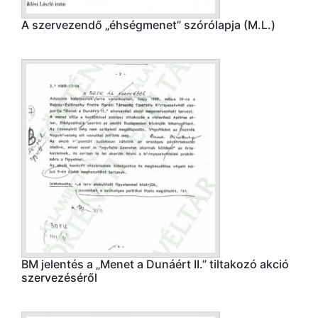
A szervezendő „éhségmenet” szórólapja (M.L.)
BM jelentés a „Menet a Dunáért II.” tiltakozó akció
szervezéséről