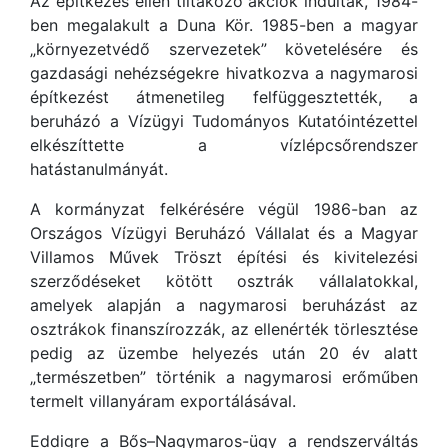
Az építkezés ellen tiltakozó akciók indultak, 1984-
ben megalakult a Duna Kör. 1985-ben a magyar
„környezetvédő szervezetek” követelésére és
gazdasági nehézségekre hivatkozva a nagymarosi
építkezést átmenetileg felfüggesztették, a
beruházó a Vízügyi Tudományos Kutatóintézettel
elkészíttette a vízlépcsőrendszer
hatástanulmányát.
A kormányzat felkérésére végül 1986-ban az
Országos Vízügyi Beruházó Vállalat és a Magyar
Villamos Művek Tröszt építési és kivitelezési
szerződéseket kötött osztrák vállalatokkal,
amelyek alapján a nagymarosi beruházást az
osztrákok finanszírozzák, az ellenérték törlesztése
pedig az üzembe helyezés után 20 év alatt
„természetben” történik a nagymarosi erőműben
termelt villanyáram exportálásával.
Eddigre a Bős–Nagymaros-ügy a rendszerváltás