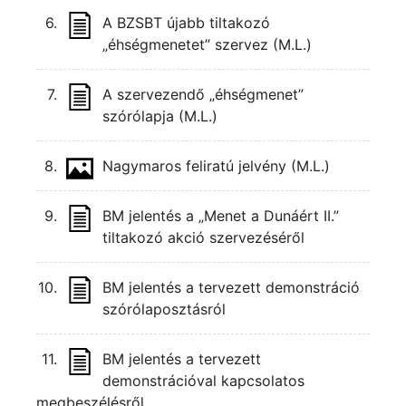
6.
A BZSBT újabb tiltakozó
„éhségmenetet” szervez (M.L.)
7.
A szervezendő „éhségmenet”
szórólapja (M.L.)
8.
Nagymaros feliratú jelvény (M.L.)
9.
BM jelentés a „Menet a Dunáért II.”
tiltakozó akció szervezéséről
10.
BM jelentés a tervezett demonstráció
szórólaposztásról
11.
BM jelentés a tervezett
demonstrációval kapcsolatos
megbeszélésről