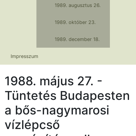
1989. augusztus 26.
1989. október 23.
1989. december 18.
Impresszum
1988. május 27. -
Tüntetés Budapesten
a bős-nagymarosi
vízlépcső