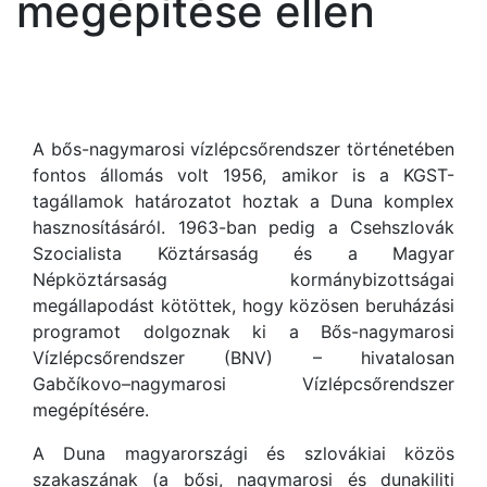
megépítése ellen
A bős-nagymarosi vízlépcsőrendszer történetében
fontos állomás volt 1956, amikor is a KGST-
tagállamok határozatot hoztak a Duna komplex
hasznosításáról. 1963-ban pedig a Csehszlovák
Szocialista Köztársaság és a Magyar
Népköztársaság kormánybizottságai
megállapodást kötöttek, hogy közösen beruházási
programot dolgoznak ki a Bős-nagymarosi
Vízlépcsőrendszer (BNV) – hivatalosan
Gabčíkovo–nagymarosi Vízlépcsőrendszer
megépítésére.
A Duna magyarországi és szlovákiai közös
szakaszának (a bősi, nagymarosi és dunakiliti