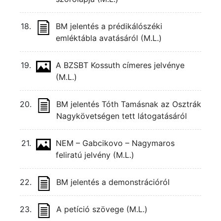
18.
BM jelentés a prédikálószéki
emléktábla avatásáról (M.L.)
19.
A BZSBT Kossuth címeres jelvénye
(M.L.)
20.
BM jelentés Tóth Tamásnak az Osztrák
Nagykövetségen tett látogatásáról
21.
NEM – Gabcikovo – Nagymaros
feliratú jelvény (M.L.)
22.
BM jelentés a demonstrációról
23.
A petíció szövege (M.L.)