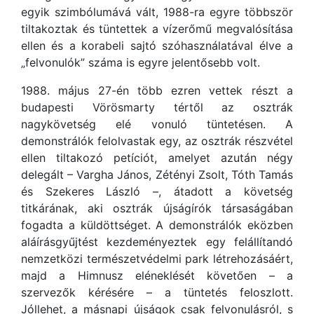
egyik szimbólumává vált, 1988-ra egyre többször
tiltakoztak és tüntettek a vízerőmű megvalósítása
ellen és a korabeli sajtó szóhasználatával élve a
„felvonulók” száma is egyre jelentősebb volt.
1988. május 27-én több ezren vettek részt a
budapesti Vörösmarty tértől az osztrák
nagykövetség elé vonuló tüntetésen. A
demonstrálók felolvastak egy, az osztrák részvétel
ellen tiltakozó petíciót, amelyet azután négy
delegált – Vargha János, Zétényi Zsolt, Tóth Tamás
és Szekeres László –, átadott a követség
titkárának, aki osztrák újságírók társaságában
fogadta a küldöttséget. A demonstrálók eközben
aláírásgyűjtést kezdeményeztek egy felállítandó
nemzetközi természetvédelmi park létrehozásáért,
majd a Himnusz eléneklését követően – a
szervezők kérésére – a tüntetés feloszlott.
Jóllehet, a másnapi újságok csak felvonulásról, s