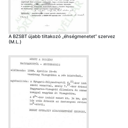
A BZSBT újabb tiltakozó „éhségmenetet” szervez
(M.L.)