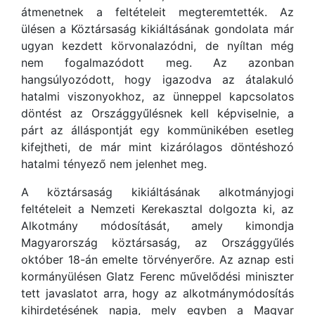
átmenetnek a feltételeit megteremtették. Az
ülésen a Köztársaság kikiáltásának gondolata már
ugyan kezdett körvonalazódni, de nyíltan még
nem fogalmazódott meg. Az azonban
hangsúlyozódott, hogy igazodva az átalakuló
hatalmi viszonyokhoz, az ünneppel kapcsolatos
döntést az Országgyűlésnek kell képviselnie, a
párt az álláspontját egy kommünikében esetleg
kifejtheti, de már mint kizárólagos döntéshozó
hatalmi tényező nem jelenhet meg.
A köztársaság kikiáltásának alkotmányjogi
feltételeit a Nemzeti Kerekasztal dolgozta ki, az
Alkotmány módosítását, amely kimondja
Magyarország köztársaság, az Országgyűlés
október 18-án emelte törvényerőre. Az aznap esti
kormányülésen Glatz Ferenc művelődési miniszter
tett javaslatot arra, hogy az alkotmánymódosítás
kihirdetésének napja, mely egyben a Magyar