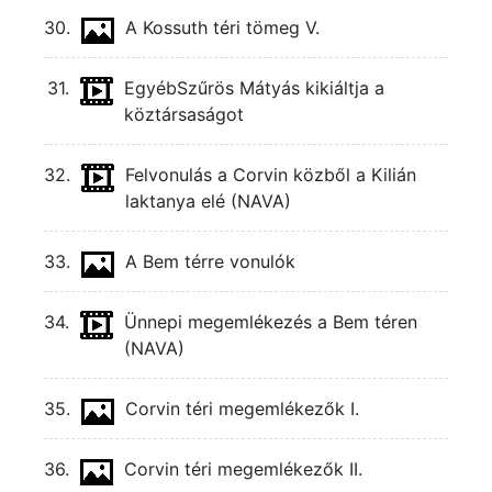
30.
A Kossuth téri tömeg V.
31.
Egyéb
Szűrös Mátyás kikiáltja a
köztársaságot
32.
Felvonulás a Corvin közből a Kilián
laktanya elé (NAVA)
33.
A Bem térre vonulók
34.
Ünnepi megemlékezés a Bem téren
(NAVA)
35.
Corvin téri megemlékezők I.
36.
Corvin téri megemlékezők II.