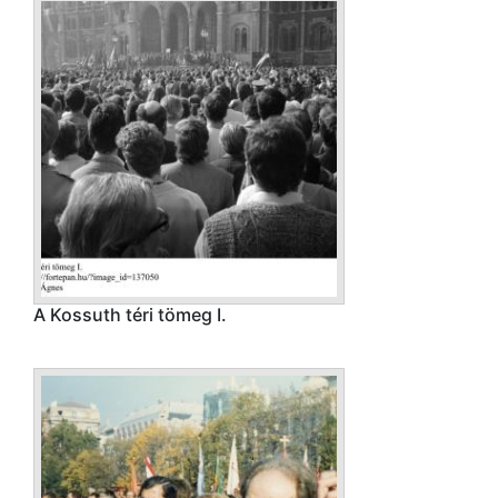
A Kossuth téri tömeg I.