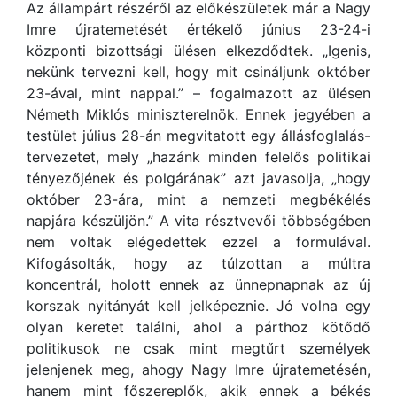
Az állampárt részéről az előkészületek már a Nagy
Imre újratemetését értékelő június 23-24-i
központi bizottsági ülésen elkezdődtek. „Igenis,
nekünk tervezni kell, hogy mit csináljunk október
23-ával, mint nappal.” – fogalmazott az ülésen
Németh Miklós miniszterelnök. Ennek jegyében a
testület július 28-án megvitatott egy állásfoglalás-
tervezetet, mely „hazánk minden felelős politikai
tényezőjének és polgárának” azt javasolja, „hogy
október 23-ára, mint a nemzeti megbékélés
napjára készüljön.” A vita résztvevői többségében
nem voltak elégedettek ezzel a formulával.
Kifogásolták, hogy az túlzottan a múltra
koncentrál, holott ennek az ünnepnapnak az új
korszak nyitányát kell jelképeznie. Jó volna egy
olyan keretet találni, ahol a párthoz kötődő
politikusok ne csak mint megtűrt személyek
jelenjenek meg, ahogy Nagy Imre újratemetésén,
hanem mint főszereplők, akik ennek a békés