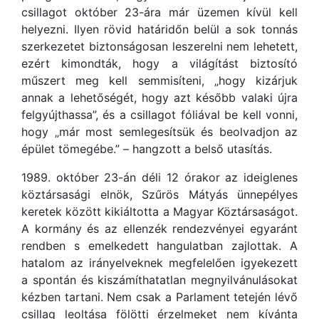
csillagot október 23-ára már üzemen kívül kell
helyezni. Ilyen rövid határidőn belül a sok tonnás
szerkezetet biztonságosan leszerelni nem lehetett,
ezért kimondták, hogy a világítást biztosító
műszert meg kell semmisíteni, „hogy kizárjuk
annak a lehetőségét, hogy azt később valaki újra
felgyújthassa”, és a csillagot fóliával be kell vonni,
hogy „már most semlegesítsük és beolvadjon az
épület tömegébe.” – hangzott a belső utasítás.
1989. október 23-án déli 12 órakor az ideiglenes
köztársasági elnök, Szűrös Mátyás ünnepélyes
keretek között kikiáltotta a Magyar Köztársaságot.
A kormány és az ellenzék rendezvényei egyaránt
rendben s emelkedett hangulatban zajlottak. A
hatalom az irányelveknek megfelelően igyekezett
a spontán és kiszámíthatatlan megnyilvánulásokat
kézben tartani. Nem csak a Parlament tetején lévő
csillag leoltása fölötti érzelmeket nem kívánta