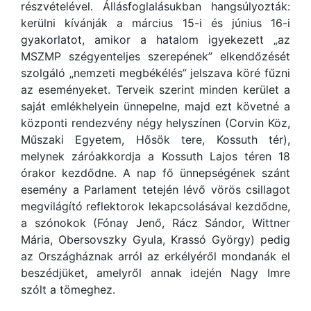
részvételével. Állásfoglalásukban hangsúlyozták:
kerülni kívánják a március 15-i és június 16-i
gyakorlatot, amikor a hatalom igyekezett „az
MSZMP szégyenteljes szerepének” elkendőzését
szolgáló „nemzeti megbékélés” jelszava köré fűzni
az eseményeket. Terveik szerint minden kerület a
saját emlékhelyein ünnepelne, majd ezt követné a
központi rendezvény négy helyszínen (Corvin Köz,
Műszaki Egyetem, Hősök tere, Kossuth tér),
melynek záróakkordja a Kossuth Lajos téren 18
órakor kezdődne. A nap fő ünnepségének szánt
esemény a Parlament tetején lévő vörös csillagot
megvilágító reflektorok lekapcsolásával kezdődne,
a szónokok (Fónay Jenő, Rácz Sándor, Wittner
Mária, Obersovszky Gyula, Krassó György) pedig
az Országháznak arról az erkélyéről mondanák el
beszédjüket, amelyről annak idején Nagy Imre
szólt a tömeghez.