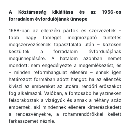
A Köztársaság kikiáltása és az 1956-os
forradalom évfordulójának ünnepe
1988-ban az ellenzéki pártok és szervezetek –
több nagy tömeget megmozgató tüntetés
megszervezésének tapasztalata után – közösen
készültek a forradalom évfordulójának
megünneplésére. A hatalom azonban nemet
mondott: nem engedélyezte a megemlékezést, és
– minden reformhangulat ellenére – ennek igen
határozott formában adott hangot: ha az ellenzék
kiviszi az embereket az utcára, rendőri erőszakot
fog alkalmazni. Valóban, a fontosabb helyszíneken
felsorakoztak a vízágyúk és annak a néhány száz
embernek, aki mindennek ellenére kimerészkedett
a rendezvényekre, a rohamrendőrökkel kellett
farkasszemet néznie.