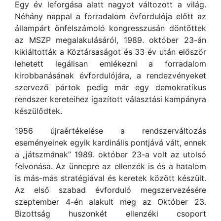
Egy év leforgása alatt nagyot változott a világ.
Néhány nappal a forradalom évfordulója előtt az
állampárt önfelszámoló kongresszusán döntöttek
az MSZP megalakulásáról, 1989. október 23-án
kikiáltották a Köztársaságot és 33 év után először
lehetett legálisan emlékezni a forradalom
kirobbanásának évfordulójára, a rendezvényeket
szervező pártok pedig már egy demokratikus
rendszer kereteihez igazított választási kampányra
készülődtek.
1956 újraértékelése a rendszerváltozás
eseményeinek egyik kardinális pontjává vált, ennek
a „játszmának” 1989. október 23-a volt az utolsó
felvonása. Az ünnepre az ellenzék is és a hatalom
is más-más stratégiával és keretek között készült.
Az első szabad évforduló megszervezésére
szeptember 4-én alakult meg az Október 23.
Bizottság huszonkét ellenzéki csoport