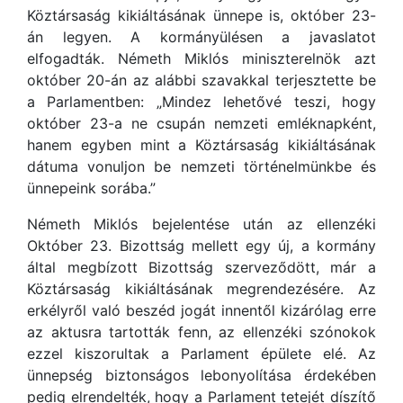
Köztársaság kikiáltásának ünnepe is, október 23-
án legyen. A kormányülésen a javaslatot
elfogadták. Németh Miklós miniszterelnök azt
október 20-án az alábbi szavakkal terjesztette be
a Parlamentben: „Mindez lehetővé teszi, hogy
október 23-a ne csupán nemzeti emléknapként,
hanem egyben mint a Köztársaság kikiáltásának
dátuma vonuljon be nemzeti történelmünkbe és
ünnepeink sorába.”
Németh Miklós bejelentése után az ellenzéki
Október 23. Bizottság mellett egy új, a kormány
által megbízott Bizottság szerveződött, már a
Köztársaság kikiáltásának megrendezésére. Az
erkélyről való beszéd jogát innentől kizárólag erre
az aktusra tartották fenn, az ellenzéki szónokok
ezzel kiszorultak a Parlament épülete elé. Az
ünnepség biztonságos lebonyolítása érdekében
pedig elrendelték, hogy a Parlament tetejét díszítő