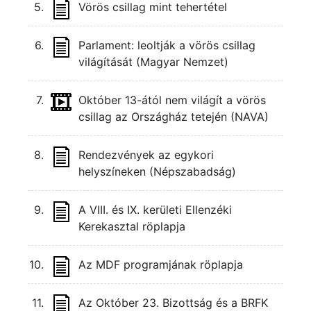
5.
Vörös csillag mint tehertétel
6.
Parlament: leoltják a vörös csillag
világítását (Magyar Nemzet)
7.
Október 13-ától nem világít a vörös
csillag az Országház tetején (NAVA)
8.
Rendezvények az egykori
helyszíneken (Népszabadság)
9.
A VIII. és IX. kerületi Ellenzéki
Kerekasztal röplapja
10.
Az MDF programjának röplapja
11.
Az Október 23. Bizottság és a BRFK