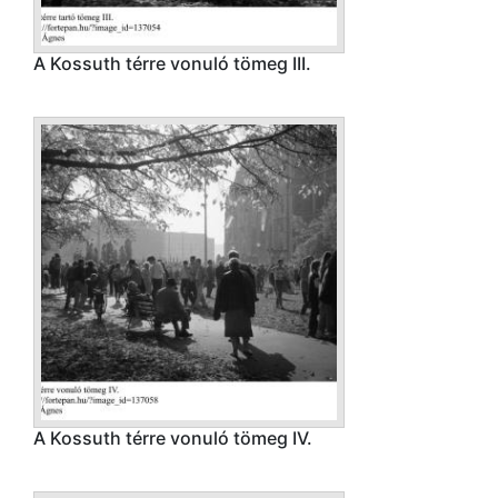
A Kossuth térre vonuló tömeg III.
A Kossuth térre vonuló tömeg IV.