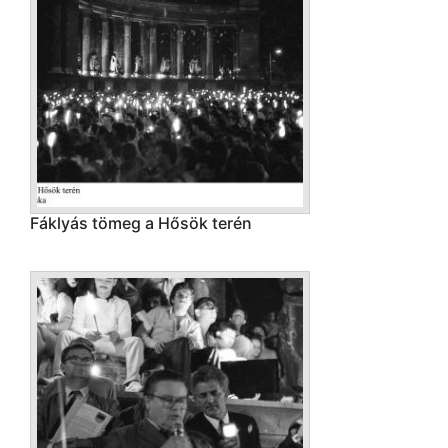
Fáklyás tömeg a Hősök terén