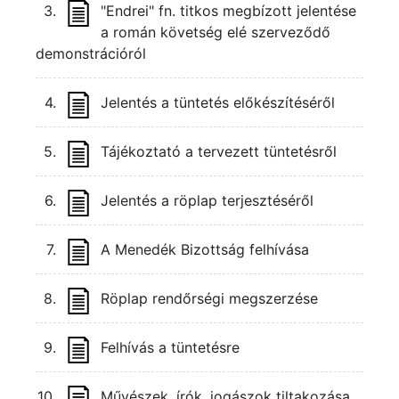
3.
"Endrei" fn. titkos megbízott jelentése
a román követség elé szerveződő
demonstrációról
4.
Jelentés a tüntetés előkészítéséről
5.
Tájékoztató a tervezett tüntetésről
6.
Jelentés a röplap terjesztéséről
7.
A Menedék Bizottság felhívása
8.
Röplap rendőrségi megszerzése
9.
Felhívás a tüntetésre
10.
Művészek, írók, jogászok tiltakozása