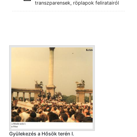
transzparensek, röplapok feliratairól
Gyülekezés a Hősök terén I.