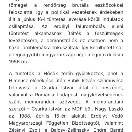
tömeget a rendőrség brutális eszközökkel
feloszlatta, így a politikai vezetésnek érdekében
állt a június 16-i tüntetés leverése körüli indulatok
csillapítása. Az erdélyi falurombolás elleni
tüntetést alkalmasnak ítélték a feszültségek
levezetésére, a demonstrálók ez esetben nem a
hazai problémákra fókuszáltak. Így kerülhetett sor
a legnagyobb magyarországi népi megmozdulásra
1956 óta.
A tüntetők a Hősök terén gyülekeztek, ahol a
Himnusz eléneklése után Bubik István színművész
felolvasta a Csurka István által írt beszédet,
valamint a Románia budapesti nagykövetségének
szánt memorandum szövegét. A memorandum
szerzői – Csurka István az MDF-ből, Nagy László
az 1988. április 15-én alakult Erdélyt Védő
Magyarországi Független Bizottságtól, valamint
Zétényi Zsolt a Bajcsy-Zsilinszky Endre Baráti