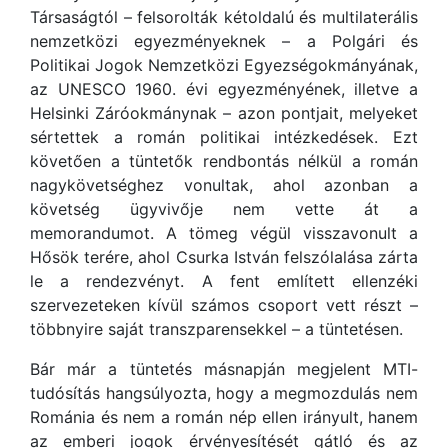
Társaságtól – felsorolták kétoldalú és multilaterális
nemzetközi egyezményeknek – a Polgári és
Politikai Jogok Nemzetközi Egyezségokmányának,
az UNESCO 1960. évi egyezményének, illetve a
Helsinki Záróokmánynak – azon pontjait, melyeket
sértettek a román politikai intézkedések. Ezt
követően a tüntetők rendbontás nélkül a román
nagykövetséghez vonultak, ahol azonban a
követség ügyvivője nem vette át a
memorandumot. A tömeg végül visszavonult a
Hősök terére, ahol Csurka István felszólalása zárta
le a rendezvényt. A fent említett ellenzéki
szervezeteken kívül számos csoport vett részt –
többnyire saját transzparensekkel – a tüntetésen.
Bár már a tüntetés másnapján megjelent MTI-
tudósítás hangsúlyozta, hogy a megmozdulás nem
Románia és nem a román nép ellen irányult, hanem
az emberi jogok érvényesítését gátló és az