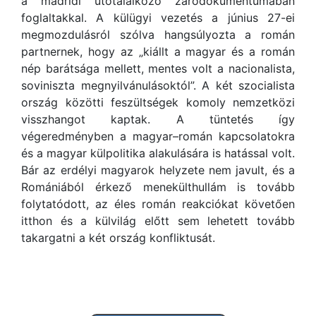
a madridi utótalálkozó záródokumentumában
foglaltakkal. A külügyi vezetés a június 27-ei
megmozdulásról szólva hangsúlyozta a román
partnernek, hogy az „kiállt a magyar és a román
nép barátsága mellett, mentes volt a nacionalista,
soviniszta megnyilvánulásoktól”. A két szocialista
ország közötti feszültségek komoly nemzetközi
visszhangot kaptak. A tüntetés így
végeredményben a magyar–román kapcsolatokra
és a magyar külpolitika alakulására is hatással volt.
Bár az erdélyi magyarok helyzete nem javult, és a
Romániából érkező menekülthullám is tovább
folytatódott, az éles román reakciókat követően
itthon és a külvilág előtt sem lehetett tovább
takargatni a két ország konfliktusát.