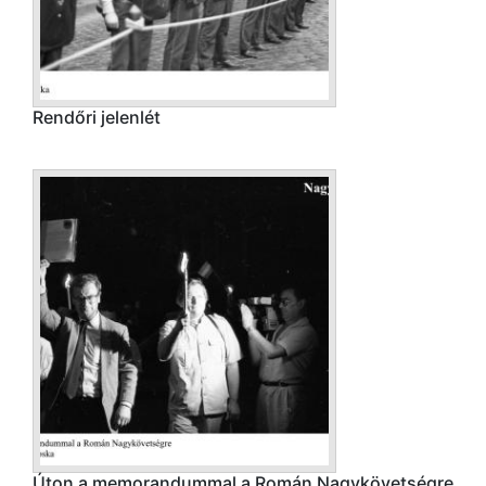
Rendőri jelenlét
Úton a memorandummal a Román Nagykövetségre