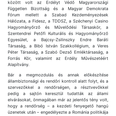
között volt az Erdélyt Védő Magyarországi
Független Bizottság és a Magyar Demokrata
Fórum mellett a Szabad Kezdeményezések
Hálózata, a Fidesz, a TDDSZ, a Széchenyi Casino
Hagyományőrző és Művelődési Társaskör, a
Szentendrei Petőfi Kulturális és Hagyományőrző
Egyesület, a Bajcsy-Zsilinszky Endre Baráti
Társaság, a Bibó István Szakkollégium, a Veres
Péter Társaság, a Szabó Dezső Emléktársaság, a
Forrás Kör, valamint az Erdély Művészetéért
Alapítvány.
Bár a megmozdulás és annak előkészítése
állambiztonsági és rendőri kontroll alatt folyt, és a
szervezőkkel a rendőrségen, a résztvevőkkel
pedig a sajtón keresztül tudatták az állami
elvárásokat, önmagában már az jelentős tény volt,
hogy a rendőrség – a kezdeti fenyegető hangú
üzenetek után – engedélyezte a Románia politikája