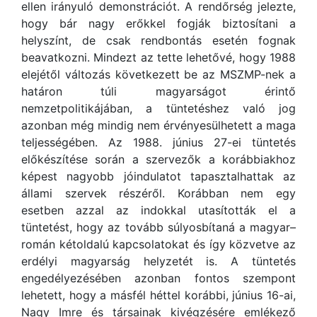
ellen irányuló demonstrációt. A rendőrség jelezte,
hogy bár nagy erőkkel fogják biztosítani a
helyszínt, de csak rendbontás esetén fognak
beavatkozni. Mindezt az tette lehetővé, hogy 1988
elejétől változás következett be az MSZMP-nek a
határon túli magyarságot érintő
nemzetpolitikájában, a tüntetéshez való jog
azonban még mindig nem érvényesülhetett a maga
teljességében. Az 1988. június 27-ei tüntetés
előkészítése során a szervezők a korábbiakhoz
képest nagyobb jóindulatot tapasztalhattak az
állami szervek részéről. Korábban nem egy
esetben azzal az indokkal utasították el a
tüntetést, hogy az tovább súlyosbítaná a magyar–
román kétoldalú kapcsolatokat és így közvetve az
erdélyi magyarság helyzetét is. A tüntetés
engedélyezésében azonban fontos szempont
lehetett, hogy a másfél héttel korábbi, június 16-ai,
Nagy Imre és társainak kivégzésére emlékező