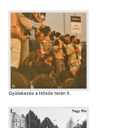
Gyülekezés a Hősök terén II.