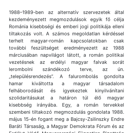
1988–1989-ben az alternatív szervezetek által
kezdeményezett megmozdulások egyik fő célja
Románia kisebbségi és emberi jogi politikája elleni
tiltakozás volt. A számos megoldatlan kérdéssel
terhelt magyar-román kapcsolatokban csak
további feszültséget eredményezett az 1988
márciusában napvilágot látott, a román politikai
vezetésnek az erdélyi magyar falvak sorát
lerombolni szándékozó terve, az ún.
„településrendezés”. A falurombolás gondolta
hamar kiváltotta a magyar társadalom
felháborodását és igyekeztek kinyilvánítani
szolidaritásukat a határon túl élő magyar
kisebbség irányába. Egy, a román tervekkel
szembeni tiltakozó megmozdulás gondolata 1988.
május 15-én fogant meg a Bajcsy-Zsilinszky Endre
Baráti Társaság, a Magyar Demokrata Fórum és az