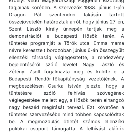
Erdélyt Védő Magyarországi Független Bizottság
tagjainak körében. A szervezők 1988. június 1-jén
Dragon Pál szentendrei lakásán tartott
összejövetelén határoztak arról, hogy június 27-én,
Szent László király ünnepén tartják meg a
demonstrációt a budapesti Hősök terén. A
tüntetés programját a Török utcai Emma mama
névre keresztelt borozóban június 6-án összegyűlt
ellenzéki társaság véglegesítette, a rendezvény
bejelentéséről szóló levelet Nagy László és
Zétényi Zsolt fogalmazta meg és küldte el a
Budapesti Rendőr-főkapitányság vezetőjének. A
megbeszélésen Csurka István jelezte, hogy a
tüntetésre szóló felhívás szövegének
véglegesítése mellett egy, a Hősök terén elhangzó
nagy beszéd megírását tervezi. Ezt követően a
tüntetés szervezésébe mind többen kapcsolódtak
be. A megmozdulás ötletét számos ellenzéki
politikai csoport támogatta. A felhívást aláírók