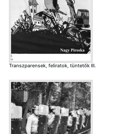
Transzparensek, feliratok, tüntetők III.