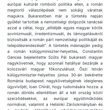
európai kultúrát romboló politika ellen, a román
megtorló válaszlépések nem sokáig várattak
magukra. Bukarestben már a tüntetés napján
gyűlést tartottak a nemzetiségi dolgozók tanácsai
azzal a céllal, hogy „elítéljék egyes magyar körök
sovinizmusát, irredentizmusát, és támogatásukról
biztosítsák a román párt nemzetiségi politikáját és
településrendezését”. A tüntetés másnapján pedig
a román külügyminiszter-helyettes, Constantin
Oancea bejelentette Szűts Pál bukaresti magyar
nagykövetnek, hogy azonnali hatállyal bezárják a
kolozsvári magyar főkonzulátust. Őszi István
külügyminiszter-helyettes június 30-án bekérette
Románia budapesti nagykövetségének ideiglenes
ügyvivőjét, Ioan Chirát, hogy tudomására hozza: a
román döntés ellentétben áll a két ország közti
szerződésekkel, az európai együttműködés
normáival, valamint a Helsinki Záróokmányban és